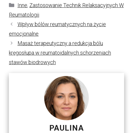
Kategorie
Inne
,
Zastosowanie Technik Relaksacyjnych W
Reumatologii
Wpływ bólów reumatycznych na życie
emocjonalne
Masaż terapeutyczny a redukcja bólu
kręgosłupa w reumatoidalnych schorzeniach
stawów biodrowych
PAULINA