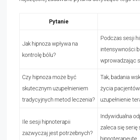
Pytanie
Podczas sesji h
Jak hipnoza wpływa na
intensywności b
kontrolę bólu?
wprowadzając st
Czy hipnoza może być
Tak, badania ws
skutecznym uzupełnieniem
życia pacjentów
tradycyjnych metod leczenia?
uzupełnienie tera
Indywidualna od
Ile sesji hipnoterapii
zaleca się seri
zazwyczaj jest potrzebnych?
hipnoterapeutę.