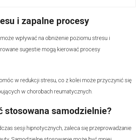
esu i zapalne procesy
kże może wpływać na obniżenie poziomu stresu i
kierowane sugestie mogą kierować procesy
móc w redukcji stresu, co z kolei może przyczynić się
ępujących w chorobach reumatycznych.
ć stosowana samodzielnie?
dczas sesji hipnotycznych, zaleca się przeprowadzanie
peuty. Samodzielne stosowanie może być mniej