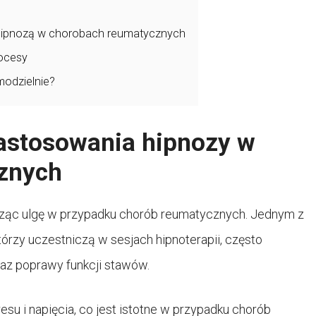
i hipnozą w chorobach reumatycznych
rocesy
modzielnie?
zastosowania hipnozy w
cznych
sząc ulgę w przypadku chorób reumatycznych. Jednym z
tórzy uczestniczą w sesjach hipnoterapii, często
az poprawy funkcji stawów.
u i napięcia, co jest istotne w przypadku chorób