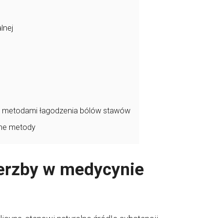
lnej
i metodami łagodzenia bólów stawów
jne metody
erzby w medycynie