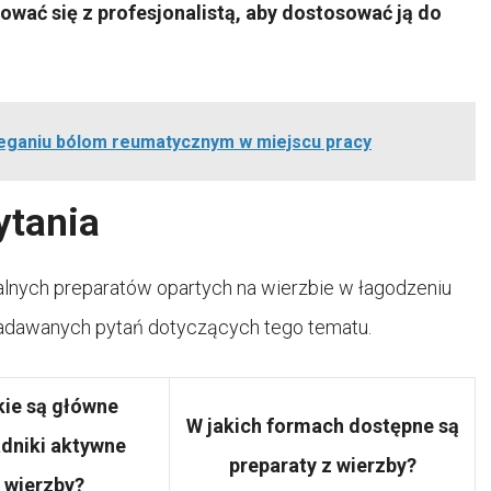
tować się z profesjonalistą, aby dostosować ją do
ieganiu bólom reumatycznym w miejscu pracy
ytania
alnych preparatów opartych na wierzbie w łagodzeniu
zadawanych pytań dotyczących tego tematu.
kie są główne
W jakich formach dostępne są
adniki aktywne
preparaty z wierzby?
wierzby?