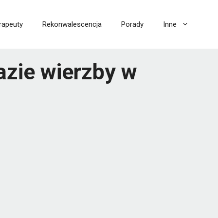
rapeuty
Rekonwalescencja
Porady
Inne
azie wierzby w