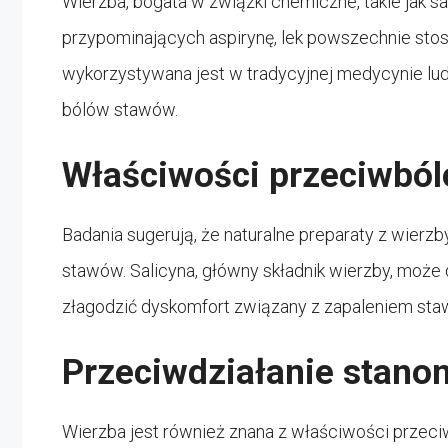
Wierzba, bogata w związki chemiczne, takie jak sa
przypominających aspirynę, lek powszechnie sto
wykorzystywana jest w tradycyjnej medycynie lud
bólów stawów.
Właściwości przeciwbó
Badania sugerują, że naturalne preparaty z wie
stawów. Salicyna, główny składnik wierzby, może 
złagodzić dyskomfort związany z zapaleniem sta
Przeciwdziałanie stan
Wierzba jest również znana z właściwości przec