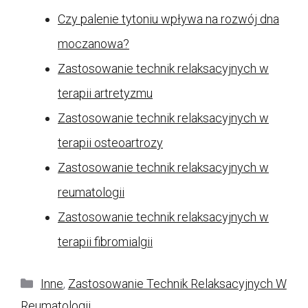
Czy palenie tytoniu wpływa na rozwój dna
moczanowa?
Zastosowanie technik relaksacyjnych w
terapii artretyzmu
Zastosowanie technik relaksacyjnych w
terapii osteoartrozy
Zastosowanie technik relaksacyjnych w
reumatologii
Zastosowanie technik relaksacyjnych w
terapii fibromialgii
Kategorie
Inne
,
Zastosowanie Technik Relaksacyjnych W
Reumatologii