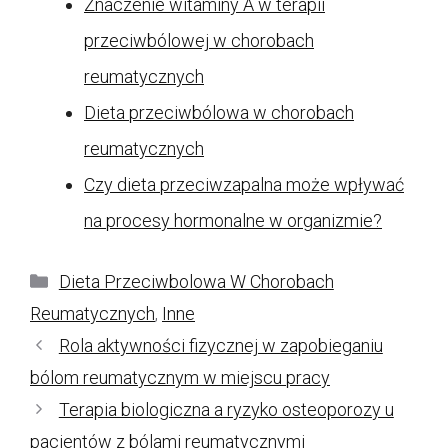
Znaczenie witaminy A w terapii
przeciwbólowej w chorobach
reumatycznych
Dieta przeciwbólowa w chorobach
reumatycznych
Czy dieta przeciwzapalna może wpływać
na procesy hormonalne w organizmie?
Kategorie
Dieta Przeciwbolowa W Chorobach
Reumatycznych
,
Inne
Rola aktywności fizycznej w zapobieganiu
bólom reumatycznym w miejscu pracy
Terapia biologiczna a ryzyko osteoporozy u
pacjentów z bólami reumatycznymi