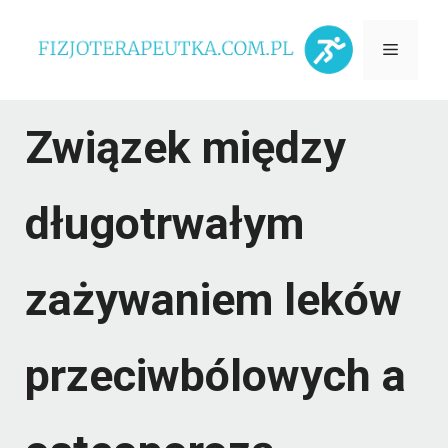
Przejdź
Menu
do
treści
Związek między
długotrwałym
zażywaniem leków
przeciwbólowych a