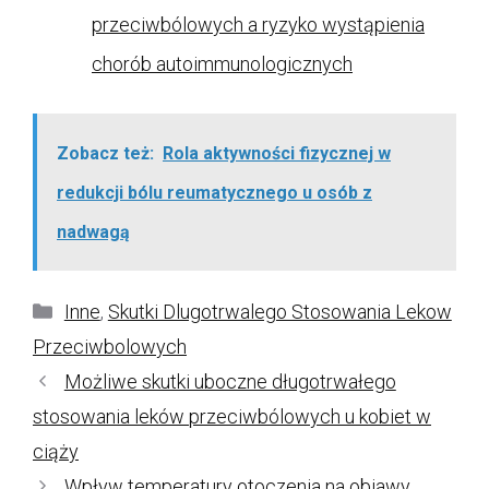
przeciwbólowych a ryzyko wystąpienia
chorób autoimmunologicznych
Zobacz też:
Rola aktywności fizycznej w
redukcji bólu reumatycznego u osób z
nadwagą
Kategorie
Inne
,
Skutki Dlugotrwalego Stosowania Lekow
Przeciwbolowych
Możliwe skutki uboczne długotrwałego
stosowania leków przeciwbólowych u kobiet w
ciąży
Wpływ temperatury otoczenia na objawy