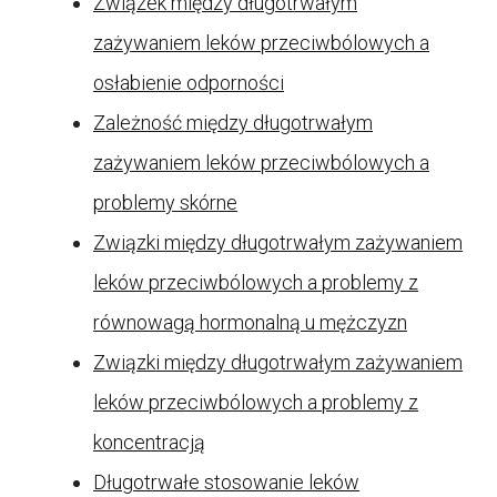
Związek między długotrwałym
zażywaniem leków przeciwbólowych a
osłabienie odporności
Zależność między długotrwałym
zażywaniem leków przeciwbólowych a
problemy skórne
Związki między długotrwałym zażywaniem
leków przeciwbólowych a problemy z
równowagą hormonalną u mężczyzn
Związki między długotrwałym zażywaniem
leków przeciwbólowych a problemy z
koncentracją
Długotrwałe stosowanie leków