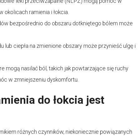
eroidowe leki przeciwzapalne (NLPZ) mogą pomóc w
w okolicach ramienia i łokcia.
oidów bezpośrednio do obszaru dotkniętego bólem może
u lub ciepła na zmienione obszary może przynieść ulgę i
re mogą nasilać ból, takich jak powtarzające się ruchy
móc w zmniejszeniu dyskomfortu.
amienia do łokcia jest
wynikiem różnych czynników, niekoniecznie powiązanych