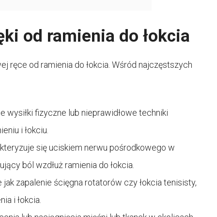
ęki od ramienia do łokcia
wej ręce od ramienia do łokcia. Wśród najczęstszych
 wysiłki fizyczne lub nieprawidłowe techniki
niu i łokciu.
rakteryzuje się uciskiem nerwu pośrodkowego w
ący ból wzdłuż ramienia do łokcia.
 jak zapalenie ścięgna rotatorów czy łokcia tenisisty,
a i łokcia.