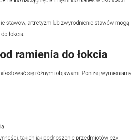
cenia lub naciągnięcia mięśni lub tkanek w okolicach
nie stawów, artretyzm lub zwyrodnienie stawów mogą
do łokcia.
 od ramienia do łokcia
anifestować się różnymi objawami. Poniżej wymieniamy
ia
nności, takich jak podnoszenie przedmiotów czy