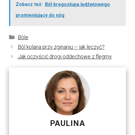
Zobacz też:
Ból kręgosłupa lędźwiowego
promieniujący do nóg
Kategorie
Bóle
Ból kolana przy zginaniu – jak leczyć?
Jak oczyścić drogi oddechowe z flegmy
PAULINA