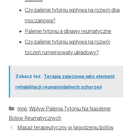
Czy palenie tytoniu wpływa na rozwój dna
moczanowa?
Palenie tytoniu a objawy reumatyczne
Czy palenie tytoniu wpływa na rozwój
toczeń rumieniowaty układowy?
Zobacz też:
Terapia zajęciowa jako element
rehabilitacji reumatoidalnych schorzeń
Kategorie
Inne
,
Wplyw Palenia Tytoniu Na Nasilenie
Bolow Reumatycznych
Masaż terapeutyczny w łagodzeniu bólów