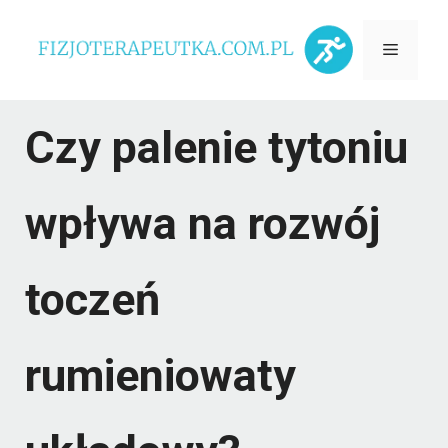
Przejdź
Menu
do
treści
Czy palenie tytoniu
wpływa na rozwój
toczeń
rumieniowaty