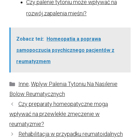
Czy palenie tytoniu może wpływać na
rozwój zapalenia mięśni?
Zobacz też:
Homeopatia a poprawa
samopoczucia psychicznego pacjentów z
reumatyzmem
Kategorie
Inne
,
Wplyw Palenia Tytoniu Na Nasilenie
Bolow Reumatycznych
Czy preparaty homeopatyczne mogą
wpływać na przewlekłe zmęczenie w
reumatyzmie?
Rehabilitacja w przypadku reumatoidalnych