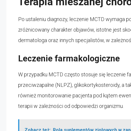
Terapia mieszanej choro
Po ustaleniu diagnozy, leczenie MCTD wymaga po
zróżnicowany charakter objawów, istotne jest sk
dermatologa oraz innych specjalistów, w zależnoś
Leczenie farmakologiczne
W przypadku MCTD często stosuje się leczenie fa
przeciwzapalne (NLPZ), glikokortykosteroidy, a t
również monitorowanie pacjenta pod kątem ewen
terapii w zależności od odpowiedzi organizmu.
Zobacz też:
Rola suplementów ziołowych w zap