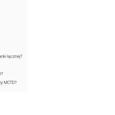
nki łącznej?
D?
rzy MCTD?