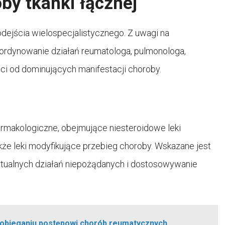
by tkanki łącznej
dejścia wielospecjalistycznego. Z uwagi na
oordynowanie działań reumatologa, pulmonologa,
ci od dominujących manifestacji choroby.
rmakologiczne, obejmujące niesteroidowe leki
akże leki modyfikujące przebieg choroby. Wskazane jest
tualnych działań niepożądanych i dostosowywanie
obieganiu postępowi chorób reumatycznych