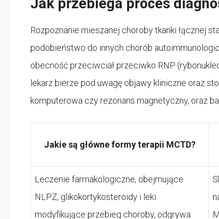
Jak przebiega proces diagn
Rozpoznanie mieszanej choroby tkanki łącznej s
podobieństwo do innych chorób autoimmunologi
obecność przeciwciał przeciwko RNP (rybonukleo
lekarz bierze pod uwagę objawy kliniczne oraz sto
komputerowa czy rezonans magnetyczny, oraz bada
Jakie są główne formy terapii MCTD?
Leczenie farmakologiczne, obejmujące
S
NLPZ, glikokortykosteroidy i leki
n
modyfikujące przebieg choroby, odgrywa
M