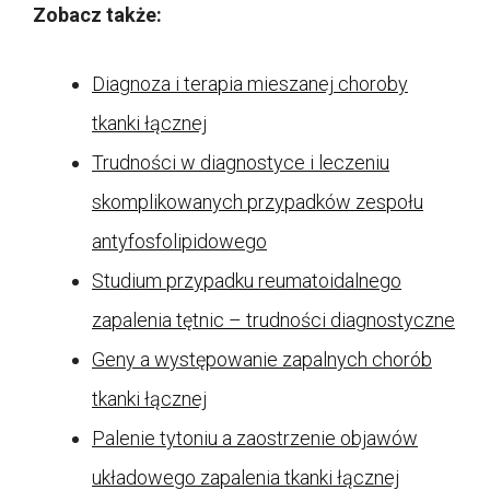
Zobacz także:
Diagnoza i terapia mieszanej choroby
tkanki łącznej
Trudności w diagnostyce i leczeniu
skomplikowanych przypadków zespołu
antyfosfolipidowego
Studium przypadku reumatoidalnego
zapalenia tętnic – trudności diagnostyczne
Geny a występowanie zapalnych chorób
tkanki łącznej
Palenie tytoniu a zaostrzenie objawów
układowego zapalenia tkanki łącznej