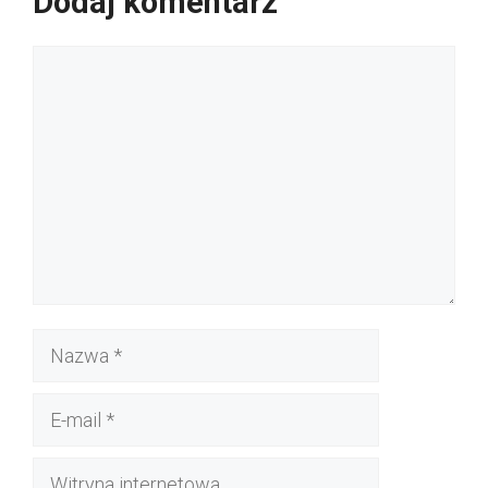
Dodaj komentarz
Komentarz
Nazwa
E-
mail
Witryna