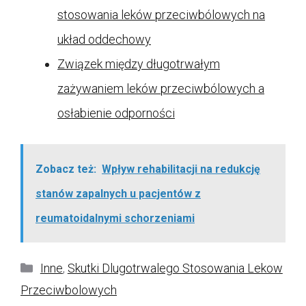
stosowania leków przeciwbólowych na
układ oddechowy
Związek między długotrwałym
zażywaniem leków przeciwbólowych a
osłabienie odporności
Zobacz też:
Wpływ rehabilitacji na redukcję
stanów zapalnych u pacjentów z
reumatoidalnymi schorzeniami
Kategorie
Inne
,
Skutki Dlugotrwalego Stosowania Lekow
Przeciwbolowych