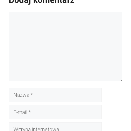
Dodaj komentarz
Komentarz
Nazwa
E-
mail
Witryna