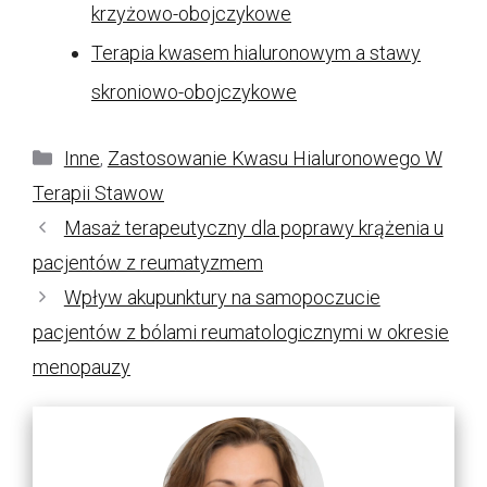
krzyżowo-obojczykowe
Terapia kwasem hialuronowym a stawy
skroniowo-obojczykowe
Kategorie
Inne
,
Zastosowanie Kwasu Hialuronowego W
Terapii Stawow
Masaż terapeutyczny dla poprawy krążenia u
pacjentów z reumatyzmem
Wpływ akupunktury na samopoczucie
pacjentów z bólami reumatologicznymi w okresie
menopauzy