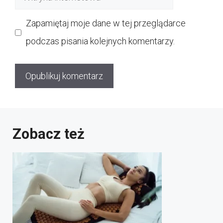
internetowa
Zapamiętaj moje dane w tej przeglądarce
podczas pisania kolejnych komentarzy.
Zobacz też