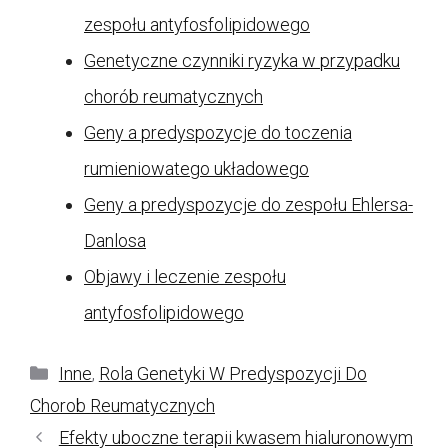
zespołu antyfosfolipidowego
Genetyczne czynniki ryzyka w przypadku
chorób reumatycznych
Geny a predyspozycje do toczenia
rumieniowatego układowego
Geny a predyspozycje do zespołu Ehlersa-
Danlosa
Objawy i leczenie zespołu
antyfosfolipidowego
Kategorie
Inne
,
Rola Genetyki W Predyspozycji Do
Chorob Reumatycznych
Efekty uboczne terapii kwasem hialuronowym