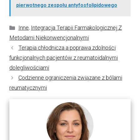
pierwotnego zespołu antyfosfolipidowego
Kategorie
Inne
,
Integracja Terapii Farmakologicznej Z
Metodami Niekonwencjonalnymi
Terapia chłodnicza a poprawa zdolności
funkcjonalnych pacjentów z reumatoidalnymi
dolegliwościami
Codzienne ograniczenia związane z bólami
reumatycznymi