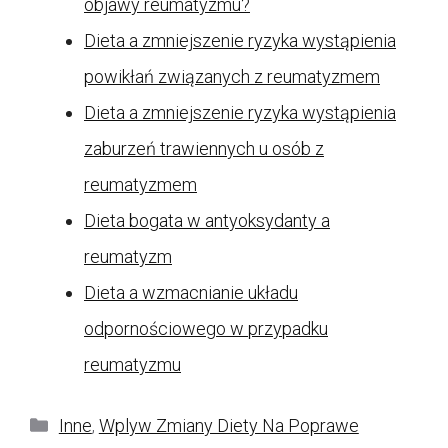
objawy reumatyzmu?
Dieta a zmniejszenie ryzyka wystąpienia
powikłań związanych z reumatyzmem
Dieta a zmniejszenie ryzyka wystąpienia
zaburzeń trawiennych u osób z
reumatyzmem
Dieta bogata w antyoksydanty a
reumatyzm
Dieta a wzmacnianie układu
odpornościowego w przypadku
reumatyzmu
Kategorie
Inne
,
Wplyw Zmiany Diety Na Poprawe