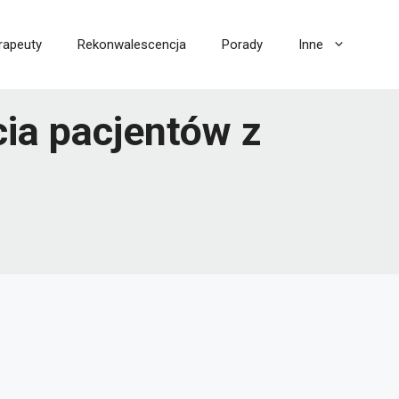
rapeuty
Rekonwalescencja
Porady
Inne
ia pacjentów z
i