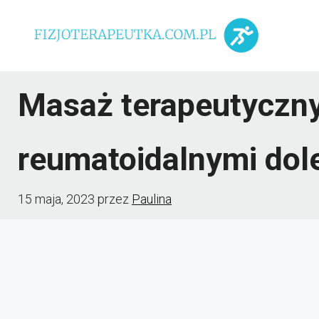
Przejdź
do
treści
Masaż terapeutyczny
reumatoidalnymi dol
15 maja, 2023
przez
Paulina