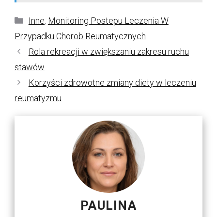
Kategorie
Inne
,
Monitoring Postepu Leczenia W
Przypadku Chorob Reumatycznych
Rola rekreacji w zwiększaniu zakresu ruchu
stawów
Korzyści zdrowotne zmiany diety w leczeniu
reumatyzmu
PAULINA