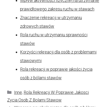
Wpływ aktywności fizycznej na utrzymanie
prawidłowego zakresu ruchu w stawach
Znaczenie rekreacji w utrzymaniu
zdrowych stawów
Rola ruchu w utrzymaniu sprawności
stawów
Korzyści rekreacji dla osób z problemami
stawowymi
Rola rekreacji w poprawie jakości życia
osób z bólami stawów
Kategorie
Inne
,
Rola Rekreacji W Poprawie Jakosci
Zycia Osob Z Bolami Stawow