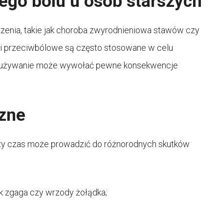
ego bólu u osób starszych
rzenia, takie jak choroba zwyrodnieniowa stawów czy
eki przeciwbólowe są często stosowane w celu
ałe używanie może wywołać pewne konsekwencje
czne
zy czas może prowadzić do różnorodnych skutków
k zgaga czy wrzody żołądka;