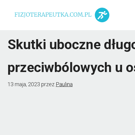
Przejdź
do
treści
Skutki uboczne dług
przeciwbólowych u o
13 maja, 2023
przez
Paulina