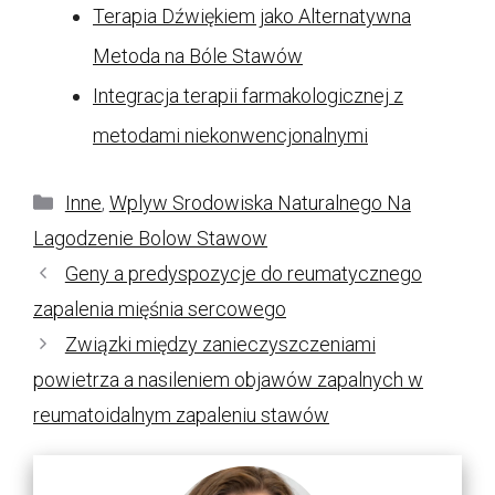
Terapia Dźwiękiem jako Alternatywna
Metoda na Bóle Stawów
Integracja terapii farmakologicznej z
metodami niekonwencjonalnymi
Kategorie
Inne
,
Wplyw Srodowiska Naturalnego Na
Lagodzenie Bolow Stawow
Geny a predyspozycje do reumatycznego
zapalenia mięśnia sercowego
Związki między zanieczyszczeniami
powietrza a nasileniem objawów zapalnych w
reumatoidalnym zapaleniu stawów