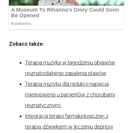
Zobacz także:
Terapia muzyką w łagodzeniu objawów
reumatoidalnego zapalenia stawów
Terapia muzyką dla redukcji napięcia
mięśniowego u pacjentów z chorobami
reumatycznymi
Integracja terapii farmakologicznej z
terapią dźwiękiem w leczeniu depresji