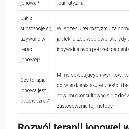
jonowa?
reumatyzm.
Jakie
substancje są
W leczeniu reumatyzmu za pomocą
używane w
jak leki przeciwbólowe, sterydy
terapii
indywidualnych potrzeb pacjent
jonowej?
Mimo obiecujących wyników, kon
Czy terapia
potwierdzenia skuteczności i be
jonowa jest
powinni skonsultować się z doś
bezpieczna?
zastosowaniu tej metody.
Rozwój terapii jonowej 