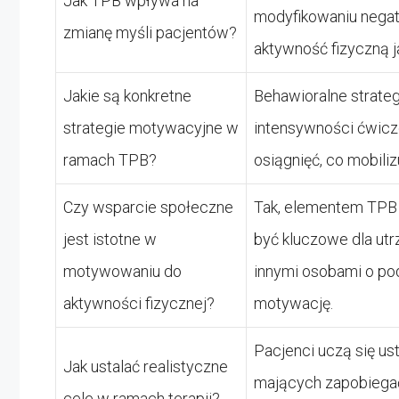
Jak TPB wpływa na
modyfikowaniu negat
zmianę myśli pacjentów?
aktywność fizyczną 
Jakie są konkretne
Behawioralne strate
strategie motywacyjne w
intensywności ćwicze
ramach TPB?
osiągnięć, co mobili
Czy wsparcie społeczne
Tak, elementem TPB 
jest istotne w
być kluczowe dla utr
motywowaniu do
innymi osobami o po
aktywności fizycznej?
motywację.
Pacjenci uczą się us
Jak ustalać realistyczne
mających zapobiegać 
cele w ramach terapii?