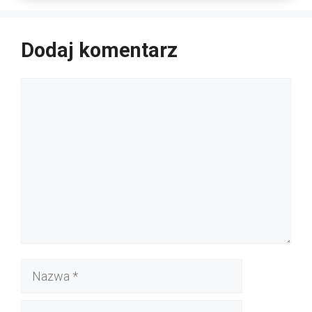
Dodaj komentarz
Komentarz
Nazwa
E-