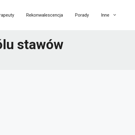
rapeuty
Rekonwalescencja
Porady
Inne
ólu stawów