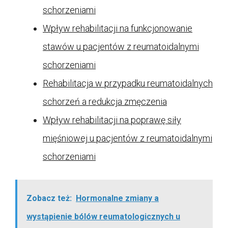
schorzeniami
Wpływ rehabilitacji na funkcjonowanie
stawów u pacjentów z reumatoidalnymi
schorzeniami
Rehabilitacja w przypadku reumatoidalnych
schorzeń a redukcja zmęczenia
Wpływ rehabilitacji na poprawę siły
mięśniowej u pacjentów z reumatoidalnymi
schorzeniami
Zobacz też:
Hormonalne zmiany a
wystąpienie bólów reumatologicznych u