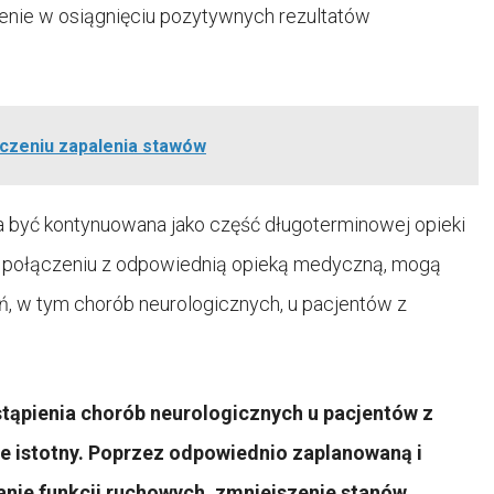
zenie w osiągnięciu pozytywnych rezultatów
eczeniu zapalenia stawów
na być kontynuowana jako część długoterminowej opieki
w połączeniu z odpowiednią opieką medyczną, mogą
, w tym chorób neurologicznych, u pacjentów z
stąpienia chorób neurologicznych u pacjentów z
e istotny. Poprzez odpowiednio zaplanowaną i
anie funkcji ruchowych, zmniejszenie stanów