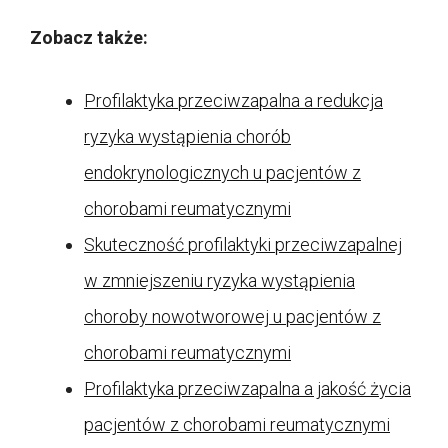
Zobacz także:
Profilaktyka przeciwzapalna a redukcja
ryzyka wystąpienia chorób
endokrynologicznych u pacjentów z
chorobami reumatycznymi
Skuteczność profilaktyki przeciwzapalnej
w zmniejszeniu ryzyka wystąpienia
choroby nowotworowej u pacjentów z
chorobami reumatycznymi
Profilaktyka przeciwzapalna a jakość życia
pacjentów z chorobami reumatycznymi