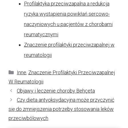
Profilaktyka przeciwzapalna a redukcja
ryzyka wystąpienia powikłań sercowo-
naczyniowych u pacjentów z chorobami
reumatycznymi
Znaczenie profilaktyki przeciwzapalnej w
reumatologii
Kategorie
Inne
,
Znaczenie Profilaktyki Przeciwzapalnej
W Reumatologii
Objawy i leczenie choroby Behçeta
Czy dieta antyoksydacyjna może przyczynić
się do zmniejszenia potrzeby stosowania leków
przeciwbólowych