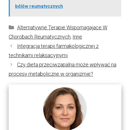
bólów reumatycznych
Kategorie
Alternatywne Terapie Wspomagajace W
Chorobach Reumatycznych
,
Inne
Integracja terapii farmakologicznej z
technikami relaksacyjnymi
Czy dieta przeciwzapalna może wpływać na
procesy metaboliczne w organizmie?