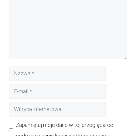
Nazwa
E-
mail
Witryna
internetowa
Zapamiętaj moje dane w tej przeglądarce
podczas pisania kolejnych komentarzy.